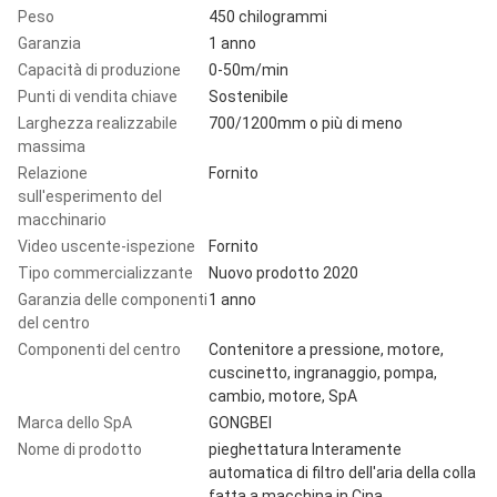
Peso
450 chilogrammi
Garanzia
1 anno
Capacità di produzione
0-50m/min
Punti di vendita chiave
Sostenibile
Larghezza realizzabile
700/1200mm o più di meno
massima
Relazione
Fornito
sull'esperimento del
macchinario
Video uscente-ispezione
Fornito
Tipo commercializzante
Nuovo prodotto 2020
Garanzia delle componenti
1 anno
del centro
Componenti del centro
Contenitore a pressione, motore,
cuscinetto, ingranaggio, pompa,
cambio, motore, SpA
Marca dello SpA
GONGBEI
Nome di prodotto
pieghettatura Interamente
automatica di filtro dell'aria della colla
fatta a macchina in Cina