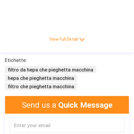
Macchina di pieghettatura di carta calda di produzione del coltello Interamen
te automatico di CNC della piega/min di alta velocità 220 di vendita di Leitai
View Full Detall
Etichette:
filtro da hepa che pieghetta macchina
hepa che pieghetta macchina
filtro che pieghetta macchina
Send us a
Quick Message