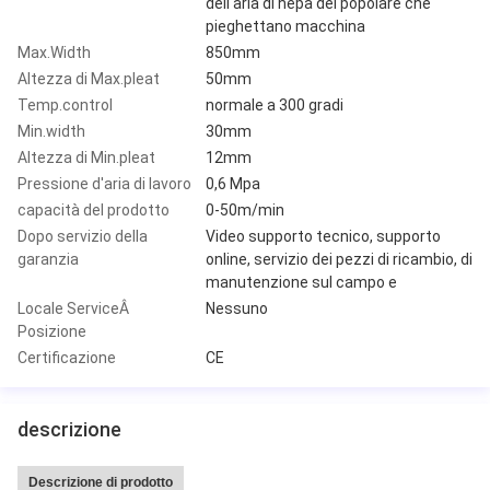
dell'aria di hepa del popolare che
pieghettano macchina
Max.Width
850mm
Altezza di Max.pleat
50mm
Temp.control
normale a 300 gradi
Min.width
30mm
Altezza di Min.pleat
12mm
Pressione d'aria di lavoro
0,6 Mpa
capacità del prodotto
0-50m/min
Dopo servizio della
Video supporto tecnico, supporto
garanzia
online, servizio dei pezzi di ricambio, di
manutenzione sul campo e
Locale ServiceÂ
Nessuno
Posizione
Certificazione
CE
descrizione
Descrizione di prodotto