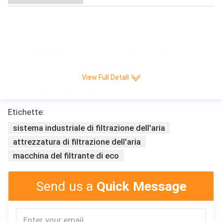
Macchina di pieghettatura di carta calda di produzione del coltello Interamen
te automatico di CNC della piega/min di alta velocità 220 di vendita di Leitai
View Full Detall
Etichette:
sistema industriale di filtrazione dell'aria
attrezzatura di filtrazione dell'aria
macchina del filtrante di eco
Send us a
Quick Message