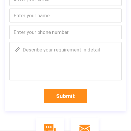
Describe your requirement in detail
Specificazione
Filtri dell'aria 
Nome della macchina
ono a servo del
ia
Modello
LTWG100-700-
Submit
Larghezza massima
700~1000mm
Pieghettatura della profondità
20-100mm
Pieghettatura della velocità
10m/min
Linea distanza della fibra di vetro
25.4mm
Numero delle linee della fibra di vetro
linee 2*36