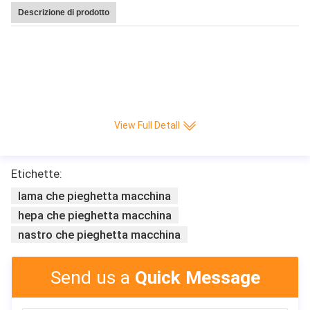
Descrizione di prodotto
Macchina di pieghettatura di carta calda di produzione del coltello Interamen
te automatico di CNC della piega/min di alta velocità 220 di vendita di Leitai
View Full Detall
Etichette:
lama che pieghetta macchina
hepa che pieghetta macchina
nastro che pieghetta macchina
Send us a
Quick Message