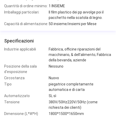
Quantità di ordine minimo:
1 INSIEME
Imballaggi particolari:
Il film plastico dei pp avvolge poi il
pacchetto nella scatola di legno.
Capacità di alimentazione:
50 insieme/insiemi per Mese
Specificazioni
Industrie applicabili
Fabbrica, officine riparazioni del
macchinario, & dell'alimento; Fabbrica
della bevanda, aziende
Posizione della sala
Nessuno
d'esposizione
Circostanza
Nuovo
Tipo
piegatrice completamente
automatica e di carta
Automatizzato
Sì, sì
Tensione
380V/50Hz220V/50Hz (come
richiesta dei clienti)
Dimensione (L*W*H)
1800*1500*1650mm