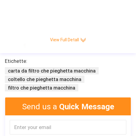
Macchina di pieghettatura di carta calda di produzione del coltello Interamen
te automatico di CNC della piega/min di alta velocità 220 di vendita di Leitai
View Full Detall
Etichette:
carta da filtro che pieghetta macchina
coltello che pieghetta macchina
filtro che pieghetta macchina
Send us a
Quick Message