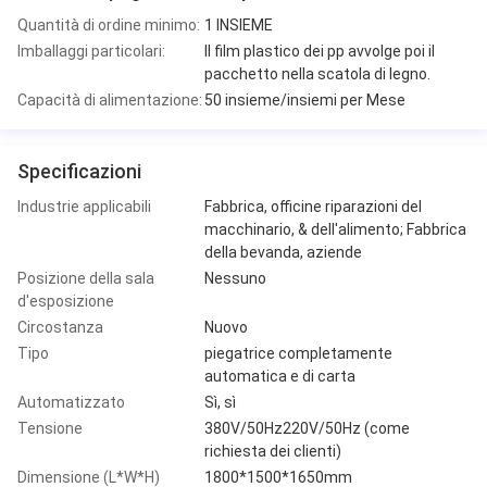
Quantità di ordine minimo:
1 INSIEME
Imballaggi particolari:
Il film plastico dei pp avvolge poi il
pacchetto nella scatola di legno.
Capacità di alimentazione:
50 insieme/insiemi per Mese
Specificazioni
Industrie applicabili
Fabbrica, officine riparazioni del
macchinario, & dell'alimento; Fabbrica
della bevanda, aziende
Posizione della sala
Nessuno
d'esposizione
Circostanza
Nuovo
Tipo
piegatrice completamente
automatica e di carta
Automatizzato
Sì, sì
Tensione
380V/50Hz220V/50Hz (come
richiesta dei clienti)
Dimensione (L*W*H)
1800*1500*1650mm