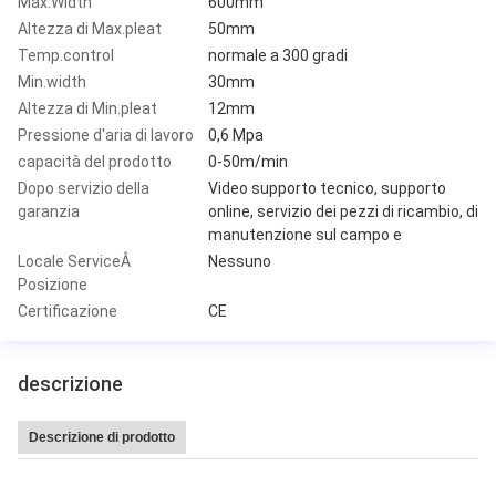
Max.Width
600mm
Altezza di Max.pleat
50mm
Temp.control
normale a 300 gradi
Min.width
30mm
Altezza di Min.pleat
12mm
Pressione d'aria di lavoro
0,6 Mpa
capacità del prodotto
0-50m/min
Dopo servizio della
Video supporto tecnico, supporto
garanzia
online, servizio dei pezzi di ricambio, di
manutenzione sul campo e
Locale ServiceÂ
Nessuno
Posizione
Certificazione
CE
descrizione
Descrizione di prodotto
Macchina di pieghettatura di carta calda di produzione del coltello Interamen