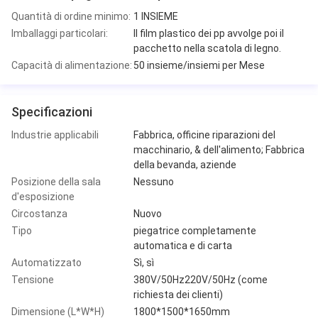
Quantità di ordine minimo:
1 INSIEME
Imballaggi particolari:
Il film plastico dei pp avvolge poi il
pacchetto nella scatola di legno.
Capacità di alimentazione:
50 insieme/insiemi per Mese
Specificazioni
Industrie applicabili
Fabbrica, officine riparazioni del
macchinario, & dell'alimento; Fabbrica
della bevanda, aziende
Posizione della sala
Nessuno
d'esposizione
Circostanza
Nuovo
Tipo
piegatrice completamente
automatica e di carta
Automatizzato
Sì, sì
Tensione
380V/50Hz220V/50Hz (come
richiesta dei clienti)
Dimensione (L*W*H)
1800*1500*1650mm