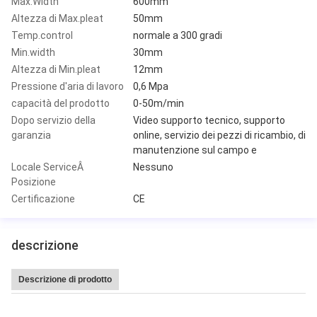
Max.Width
600mm
Altezza di Max.pleat
50mm
Temp.control
normale a 300 gradi
Min.width
30mm
Altezza di Min.pleat
12mm
Pressione d'aria di lavoro
0,6 Mpa
capacità del prodotto
0-50m/min
Dopo servizio della
Video supporto tecnico, supporto
garanzia
online, servizio dei pezzi di ricambio, di
manutenzione sul campo e
Locale ServiceÂ
Nessuno
Posizione
Certificazione
CE
descrizione
Descrizione di prodotto
Macchina di pieghettatura di carta calda di produzione del coltello Interamen