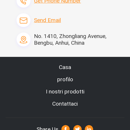
Get Phone Number
Send Email
No. 1410, Zhongliang Avenue,
Bengbu, Anhui, China
Casa
profilo
I nostri prodotti
Contattaci
Share Us