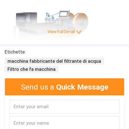
te automatico di CNC della piega/min di alta velocità 220 di vendita di Leitai
View Full Detall
Etichette:
macchina fabbricante del filtrante di acqua
Filtro che fa macchina
Send us a
Quick Message
Descrizione generale
La macchina è pricipalmente adatta a filtro dal condizionamento
d'aria dopo avere piegato, automaticamente taglierà la colata cal
da, tessuto non tessuto a forma di striscia lungo ricoperto di.
Specificazione
1, capacità del prodotto: 10pcs/min
2, Laterale striscia che incolla larghezza: 10-50mm