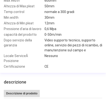
Max.Width
600mm
Altezza di Max.pleat
50mm
Temp.control
normale a 300 gradi
Min.width
30mm
Altezza di Min.pleat
12mm
Pressione d'aria di lavoro
0,6 Mpa
capacità del prodotto
0-50m/min
Dopo servizio della
Video supporto tecnico, supporto
garanzia
online, servizio dei pezzi di ricambio, di
manutenzione sul campo e
Locale ServiceÂ
Nessuno
Posizione
Certificazione
CE
descrizione
Descrizione di prodotto
Macchina di pieghettatura di carta calda di produzione del coltello Interamen