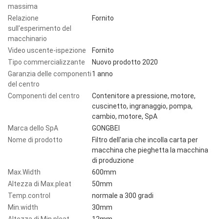
massima
Relazione
Fornito
sull'esperimento del
macchinario
Video uscente-ispezione
Fornito
Tipo commercializzante
Nuovo prodotto 2020
Garanzia delle componenti
1 anno
del centro
Componenti del centro
Contenitore a pressione, motore,
cuscinetto, ingranaggio, pompa,
cambio, motore, SpA
Marca dello SpA
GONGBEI
Nome di prodotto
Filtro dell'aria che incolla carta per
macchina che pieghetta la macchina
di produzione
Max.Width
600mm
Altezza di Max.pleat
50mm
Temp.control
normale a 300 gradi
Min.width
30mm
Altezza di Min.pleat
12mm