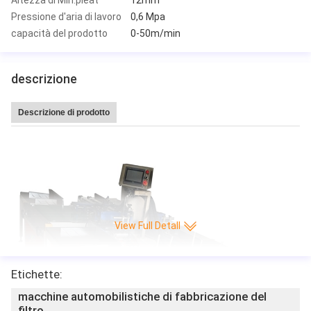
Pressione d'aria di lavoro
0,6 Mpa
capacità del prodotto
0-50m/min
descrizione
Descrizione di prodotto
Macchina di pieghettatura di carta calda di produzione del coltello Interamen
te automatico di CNC della piega/min di alta velocità 220 di vendita di Leitai
View Full Detall
Etichette:
macchine automobilistiche di fabbricazione del
filtro